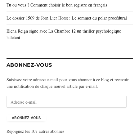
Tu ou vous ? Comment choisir le bon registre en français
Le dossier 1569 de Jörn Lier Horst : Le sommet du polar procédural
Elena Reign signe avec La Chambre 12 un thriller psychologique
haletant
ABONNEZ-VOUS
Saisissez votre adresse e-mail pour vous abonner à ce blog et recevoir
une notification de chaque nouvel article par e-mail.
A
d
r
e
ABONNEZ-VOUS
s
Rejoignez les 107 autres abonnés
s
e