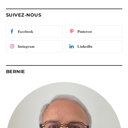
e
-
SUIVEZ-NOUS
m
a
i
Facebook
Pinterest
l
Instagram
LinkedIn
BERNIE