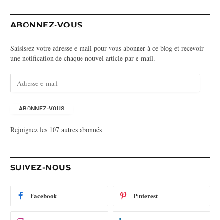
ABONNEZ-VOUS
Saisissez votre adresse e-mail pour vous abonner à ce blog et recevoir
une notification de chaque nouvel article par e-mail.
A
d
r
e
ABONNEZ-VOUS
s
Rejoignez les 107 autres abonnés
s
e
e
-
SUIVEZ-NOUS
m
a
i
Facebook
Pinterest
l