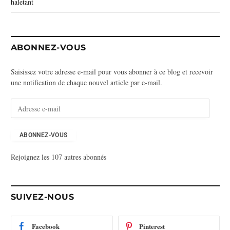
haletant
ABONNEZ-VOUS
Saisissez votre adresse e-mail pour vous abonner à ce blog et recevoir
une notification de chaque nouvel article par e-mail.
A
d
r
e
ABONNEZ-VOUS
s
Rejoignez les 107 autres abonnés
s
e
e
-
SUIVEZ-NOUS
m
a
i
Facebook
Pinterest