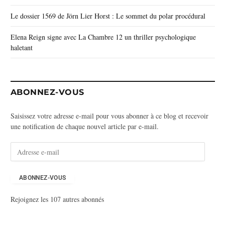
Le dossier 1569 de Jörn Lier Horst : Le sommet du polar procédural
Elena Reign signe avec La Chambre 12 un thriller psychologique
haletant
ABONNEZ-VOUS
Saisissez votre adresse e-mail pour vous abonner à ce blog et recevoir
une notification de chaque nouvel article par e-mail.
A
d
r
e
ABONNEZ-VOUS
s
Rejoignez les 107 autres abonnés
s
e
e