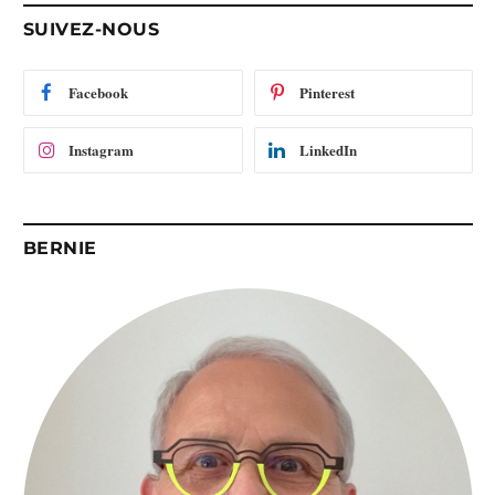
-
SUIVEZ-NOUS
m
a
i
Facebook
Pinterest
l
Instagram
LinkedIn
BERNIE