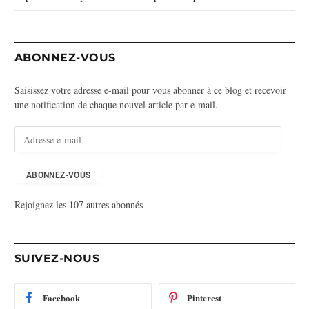
ABONNEZ-VOUS
Saisissez votre adresse e-mail pour vous abonner à ce blog et recevoir
une notification de chaque nouvel article par e-mail.
A
d
r
e
ABONNEZ-VOUS
s
Rejoignez les 107 autres abonnés
s
e
e
-
SUIVEZ-NOUS
m
a
i
Facebook
Pinterest
l