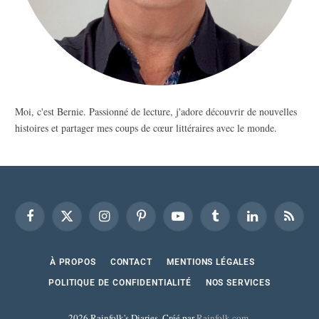
Moi, c'est Bernie. Passionné de lecture, j'adore découvrir de nouvelles
histoires et partager mes coups de cœur littéraires avec le monde.
Facebook
X
Instagram
Pinterest
YouTube
Tumblr
LinkedIn
RSS
(Twitter)
À PROPOS
CONTACT
MENTIONS LÉGALES
POLITIQUE DE CONFIDENTIALITÉ
NOS SERVICES
2026 Rainfolk's Diaries. Créé par
Rainfolk.com
.