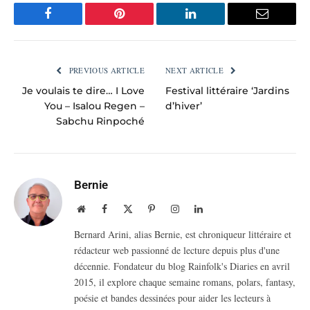
Facebook
Pinterest
LinkedIn
Email
PREVIOUS ARTICLE
NEXT ARTICLE
Je voulais te dire… I Love
Festival littéraire ‘Jardins
You – Isalou Regen –
d’hiver’
Sabchu Rinpoché
Bernie
Website
Facebook
X
Pinterest
Instagram
LinkedIn
(Twitter)
Bernard Arini, alias Bernie, est chroniqueur littéraire et
rédacteur web passionné de lecture depuis plus d'une
décennie. Fondateur du blog Rainfolk's Diaries en avril
2015, il explore chaque semaine romans, polars, fantasy,
poésie et bandes dessinées pour aider les lecteurs à