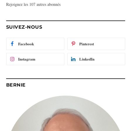
Rejoignez les 107 autres abonnés
s
e
e
-
SUIVEZ-NOUS
m
a
i
Facebook
Pinterest
l
Instagram
LinkedIn
BERNIE