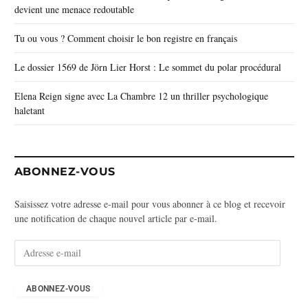
devient une menace redoutable
Tu ou vous ? Comment choisir le bon registre en français
Le dossier 1569 de Jörn Lier Horst : Le sommet du polar procédural
Elena Reign signe avec La Chambre 12 un thriller psychologique
haletant
ABONNEZ-VOUS
Saisissez votre adresse e-mail pour vous abonner à ce blog et recevoir
une notification de chaque nouvel article par e-mail.
A
d
r
e
ABONNEZ-VOUS
s