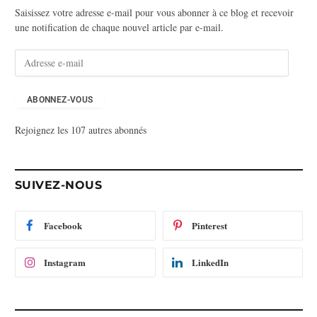
Saisissez votre adresse e-mail pour vous abonner à ce blog et recevoir
une notification de chaque nouvel article par e-mail.
A
d
r
e
ABONNEZ-VOUS
s
Rejoignez les 107 autres abonnés
s
e
e
-
SUIVEZ-NOUS
m
a
i
Facebook
Pinterest
l
Instagram
LinkedIn