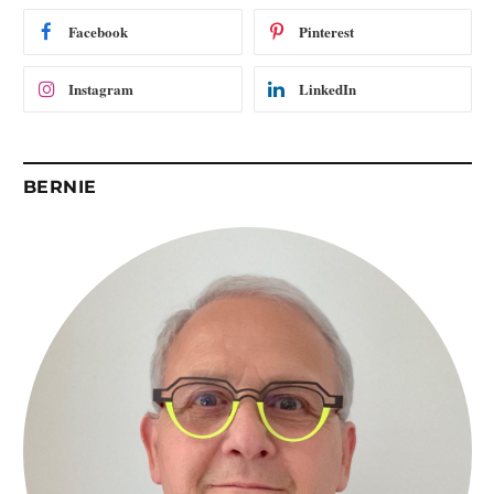
i
Facebook
Pinterest
l
Instagram
LinkedIn
BERNIE