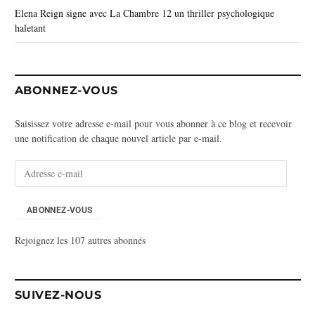
Elena Reign signe avec La Chambre 12 un thriller psychologique
haletant
ABONNEZ-VOUS
Saisissez votre adresse e-mail pour vous abonner à ce blog et recevoir
une notification de chaque nouvel article par e-mail.
A
d
r
e
ABONNEZ-VOUS
s
Rejoignez les 107 autres abonnés
s
e
e
-
SUIVEZ-NOUS
m
a