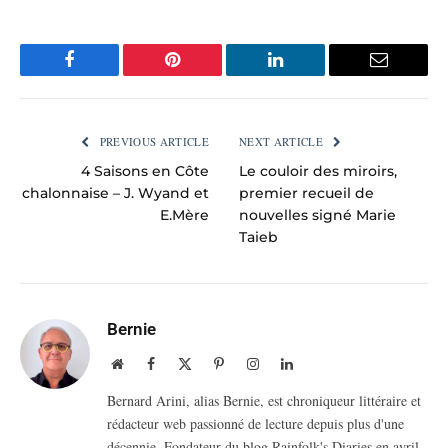
Facebook
Pinterest
LinkedIn
Email
PREVIOUS ARTICLE
NEXT ARTICLE
4 Saisons en Côte
Le couloir des miroirs,
chalonnaise – J. Wyand et
premier recueil de
E.Mère
nouvelles signé Marie
Taieb
Bernie
Website
Facebook
X
Pinterest
Instagram
LinkedIn
(Twitter)
Bernard Arini, alias Bernie, est chroniqueur littéraire et
rédacteur web passionné de lecture depuis plus d'une
décennie. Fondateur du blog Rainfolk's Diaries en avril