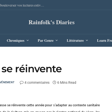
Sang Remords d’Audrey Degal : Le polar occitan qui va bouleverser vos lectures estivales
Rainfolk's Diaries
Chroniques
Par Genre
Littérature
Learn Fr
 se réinvente
4 commentaires
6 Mins Read
VÉNEMENT
unesse se réinvente cette année pour s’adapter au contexte sanitaire