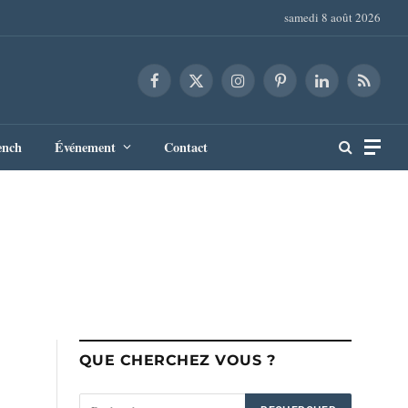
samedi 8 août 2026
Facebook
X
Instagram
Pinterest
LinkedIn
RSS
(Twitter)
ench
Événement
Contact
QUE CHERCHEZ VOUS ?