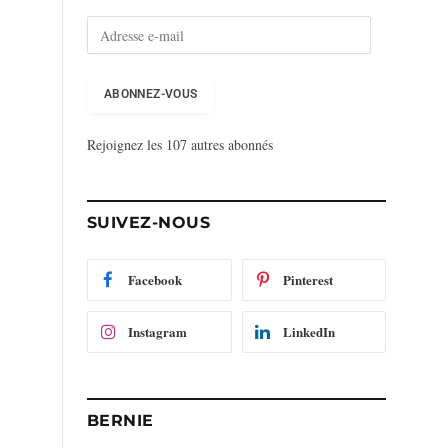
A
d
r
e
ABONNEZ-VOUS
s
s
Rejoignez les 107 autres abonnés
e
e
-
m
SUIVEZ-NOUS
a
i
l
Facebook
Pinterest
Instagram
LinkedIn
BERNIE