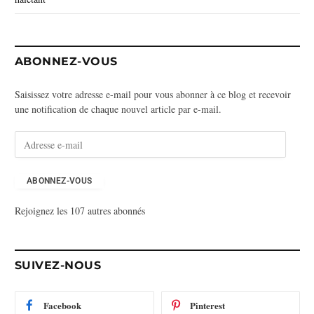
ABONNEZ-VOUS
Saisissez votre adresse e-mail pour vous abonner à ce blog et recevoir
une notification de chaque nouvel article par e-mail.
A
d
r
e
ABONNEZ-VOUS
s
Rejoignez les 107 autres abonnés
s
e
e
-
SUIVEZ-NOUS
m
a
i
Facebook
Pinterest