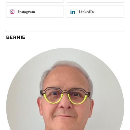
l
Instagram
LinkedIn
BERNIE