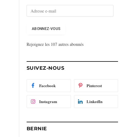
A
d
r
e
ABONNEZ-VOUS
s
s
Rejoignez les 107 autres abonnés
e
e
-
m
SUIVEZ-NOUS
a
i
l
Facebook
Pinterest
Instagram
LinkedIn
BERNIE