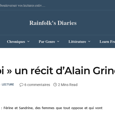
Sang Remords d’Audrey Degal : Le polar occitan qui va bouleverser vos lectures estivales
Rainfolk's Diaries
Chroniques
Par Genre
Littérature
Learn Fr
 » un récit d’Alain Gri
6 commentaires
2 Mins Read
LECTURE
es : Férine et Sandrine, des femmes que tout oppose et qui vont