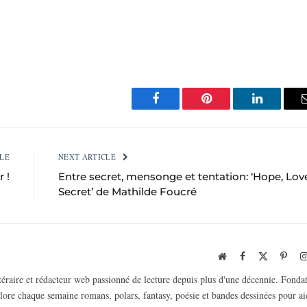
Facebook
Pinterest
LinkedIn
LE
NEXT ARTICLE
 !
Entre secret, mensonge et tentation: ‘Hope, Lov
Secret’ de Mathilde Foucré
Website
Facebook
X
Pinte
(Twitter)
ttéraire et rédacteur web passionné de lecture depuis plus d'une décennie. Fonda
plore chaque semaine romans, polars, fantasy, poésie et bandes dessinées pour ai