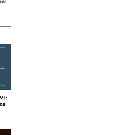
iale
I :
ce