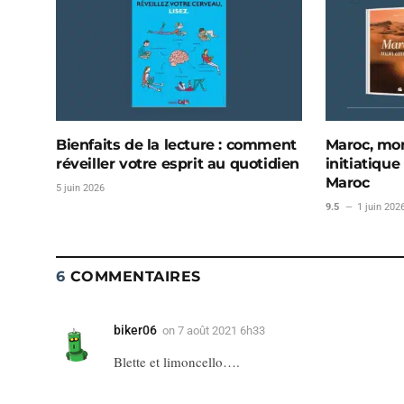
Bienfaits de la lecture : comment
Maroc, mon
réveiller votre esprit au quotidien
initiatique
Maroc
5 juin 2026
9.5
1 juin 202
6
COMMENTAIRES
biker06
on
7 août 2021 6h33
Blette et limoncello….