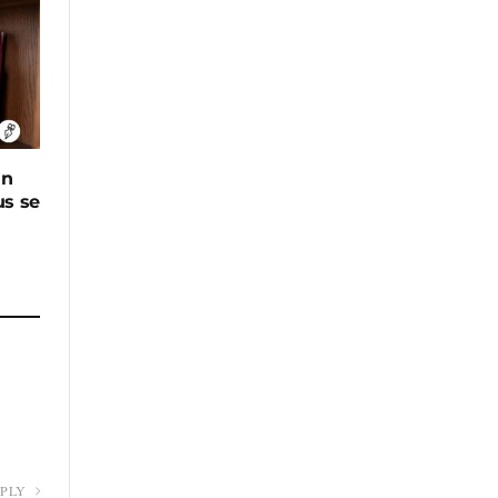
in
us se
EPLY