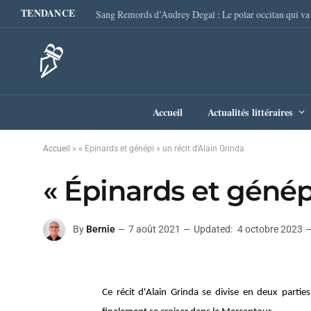
TENDANCE
Accueil
Actualités littéraires
Accueil
»
« Épinards et génépi » un récit d’Alain Grinda
« Épinards et génépi
By
Bernie
7 août 2021
Updated:
4 octobre 2023
Ce récit d'Alain Grinda se divise en deux parti