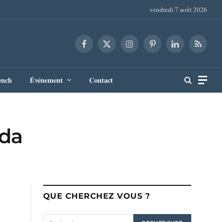
vendredi 7 août 2026
Facebook
X
Instagram
Pinterest
LinkedIn
RSS
(Twitter)
ench
Événement
Contact
nda
QUE CHERCHEZ VOUS ?