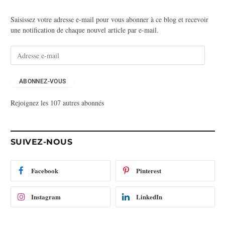
Saisissez votre adresse e-mail pour vous abonner à ce blog et recevoir
une notification de chaque nouvel article par e-mail.
A
d
r
e
ABONNEZ-VOUS
s
Rejoignez les 107 autres abonnés
s
e
e
-
SUIVEZ-NOUS
m
a
i
Facebook
Pinterest
l
Instagram
LinkedIn