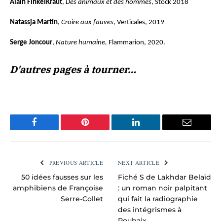
Alain FinkelKraut
,
Des animaux et des hommes
, Stock 2018
Natassja Martin
,
Croire aux fauves
, Verticales, 2019
Serge Joncour
,
Nature humaine,
Flammarion, 2020.
D'autres pages à tourner…
Facebook
Pinterest
LinkedIn
Email
PREVIOUS ARTICLE
NEXT ARTICLE
50 idées fausses sur les
Fiché S de Lakhdar Belaïd
amphibiens de Françoise
: un roman noir palpitant
Serre-Collet
qui fait la radiographie
des intégrismes à
Roubaix