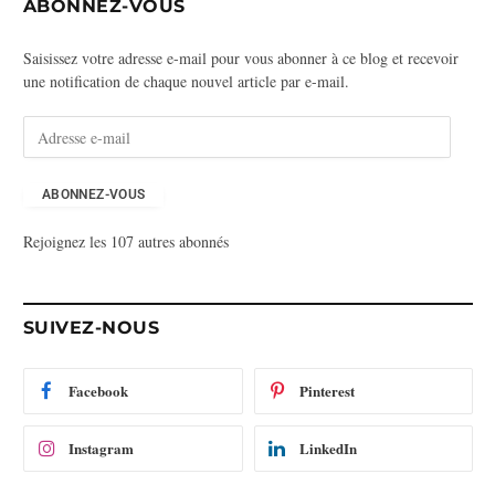
ABONNEZ-VOUS
Saisissez votre adresse e-mail pour vous abonner à ce blog et recevoir
une notification de chaque nouvel article par e-mail.
A
d
r
e
ABONNEZ-VOUS
s
Rejoignez les 107 autres abonnés
s
e
e
-
SUIVEZ-NOUS
m
a
i
Facebook
Pinterest
l
Instagram
LinkedIn