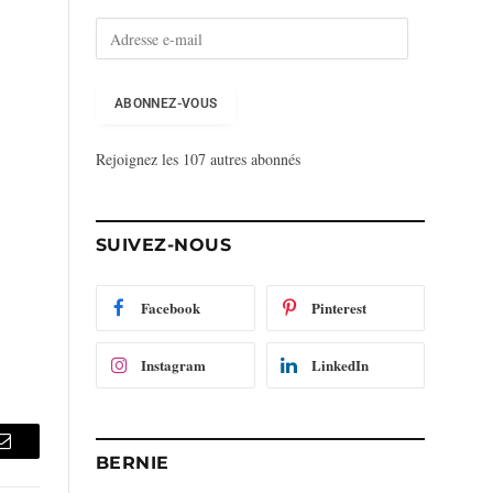
A
d
r
e
ABONNEZ-VOUS
s
s
Rejoignez les 107 autres abonnés
e
e
-
m
SUIVEZ-NOUS
a
i
l
Facebook
Pinterest
Instagram
LinkedIn
Email
BERNIE