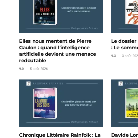
Elles nous mentent de Pierre
Le dossier 
Gaulon : quand l’intelligence
: Le somme
artificielle devient une menace
9.3
3 août 20
redoutable
9.0
5 août 2026
Chronique Littéraire Rainfolk : La
Davide Lon