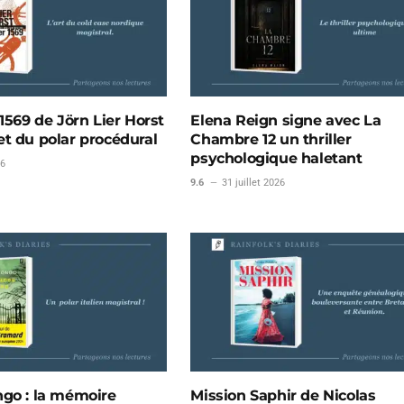
1569 de Jörn Lier Horst
Elena Reign signe avec La
t du polar procédural
Chambre 12 un thriller
psychologique haletant
26
9.6
31 juillet 2026
go : la mémoire
Mission Saphir de Nicolas