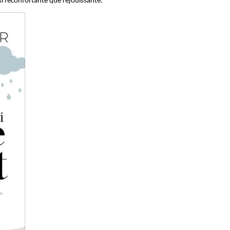
i réconfortante que réjouissante.