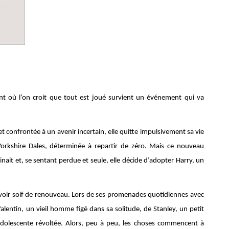
nt où l’on croit que tout est joué survient un événement qui va
t confrontée à un avenir incertain, elle quitte impulsivement sa vie
Yorkshire Dales, déterminée à repartir de zéro. Mais ce nouveau
nait et, se sentant perdue et seule, elle décide d’adopter Harry, un
 à avoir soif de renouveau. Lors de ses promenades quotidiennes avec
 Valentin, un vieil homme figé dans sa solitude, de Stanley, un petit
dolescente révoltée. Alors, peu à peu, les choses commencent à