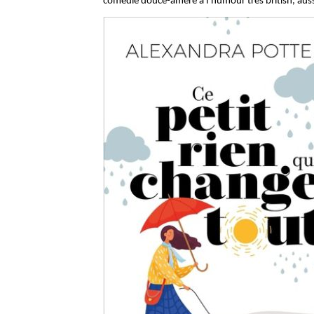
comédie douce-amère à l’humour très british, auss