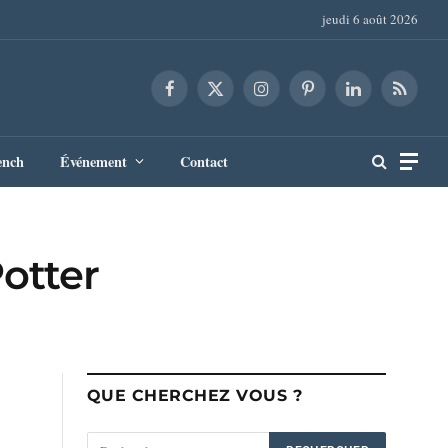
jeudi 6 août 2026
Facebook
X
Instagram
Pinterest
LinkedIn
RSS
(Twitter)
ench
Événement
Contact
Potter
QUE CHERCHEZ VOUS ?