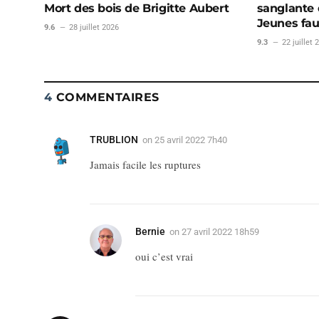
Mort des bois de Brigitte Aubert
sanglante d
Jeunes fa
9.6
28 juillet 2026
9.3
22 juillet 
4
COMMENTAIRES
TRUBLION
on
25 avril 2022 7h40
Jamais facile les ruptures
Bernie
on
27 avril 2022 18h59
oui c’est vrai