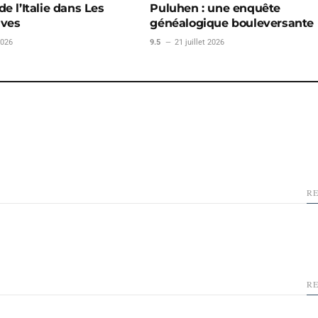
e l’Italie dans Les
Puluhen : une enquête
uves
généalogique bouleversante
2026
9.5
21 juillet 2026
R
R