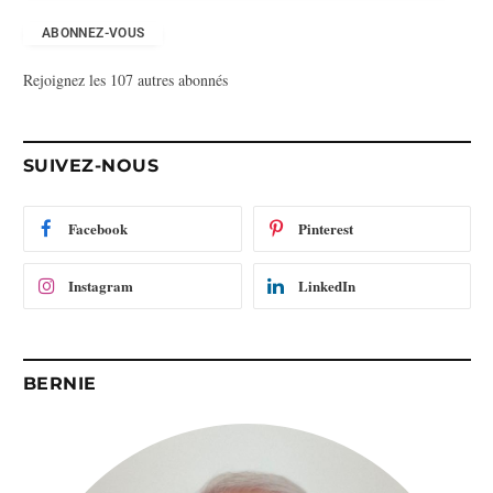
r
e
ABONNEZ-VOUS
s
Rejoignez les 107 autres abonnés
s
e
e
-
SUIVEZ-NOUS
m
a
i
Facebook
Pinterest
l
Instagram
LinkedIn
BERNIE