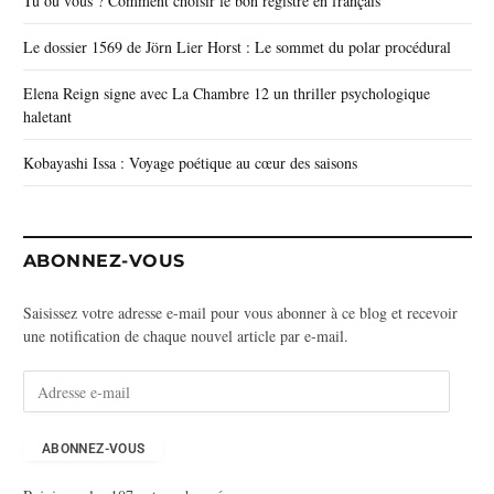
Tu ou vous ? Comment choisir le bon registre en français
Le dossier 1569 de Jörn Lier Horst : Le sommet du polar procédural
Elena Reign signe avec La Chambre 12 un thriller psychologique
haletant
Kobayashi Issa : Voyage poétique au cœur des saisons
ABONNEZ-VOUS
Saisissez votre adresse e-mail pour vous abonner à ce blog et recevoir
une notification de chaque nouvel article par e-mail.
A
d
r
e
ABONNEZ-VOUS
s