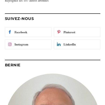
Rejoignez les 107 autres abonnés
s
e
e
-
SUIVEZ-NOUS
m
a
i
Facebook
Pinterest
l
Instagram
LinkedIn
BERNIE