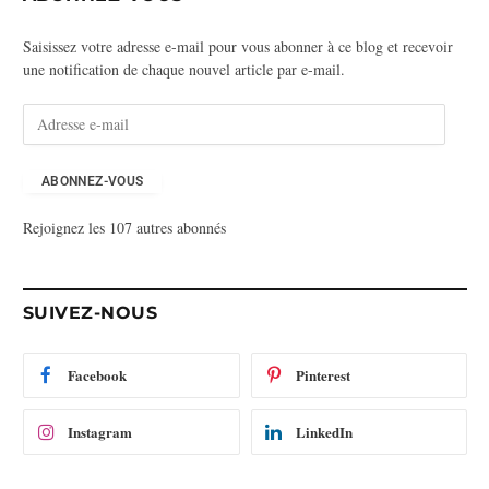
Saisissez votre adresse e-mail pour vous abonner à ce blog et recevoir
une notification de chaque nouvel article par e-mail.
A
d
r
e
ABONNEZ-VOUS
s
Rejoignez les 107 autres abonnés
s
e
e
-
SUIVEZ-NOUS
m
a
i
Facebook
Pinterest
l
Instagram
LinkedIn