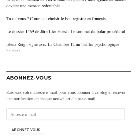
devient une menace redoutable
Tu ou vous ? Comment choisir le bon registre en français
Le dossier 1569 de Jörn Lier Horst : Le sommet du polar procédural
Elena Reign signe avec La Chambre 12 un thriller psychologique
haletant
ABONNEZ-VOUS
Saisissez votre adresse e-mail pour vous abonner à ce blog et recevoir
une notification de chaque nouvel article par e-mail.
A
d
r
e
ABONNEZ-VOUS
s