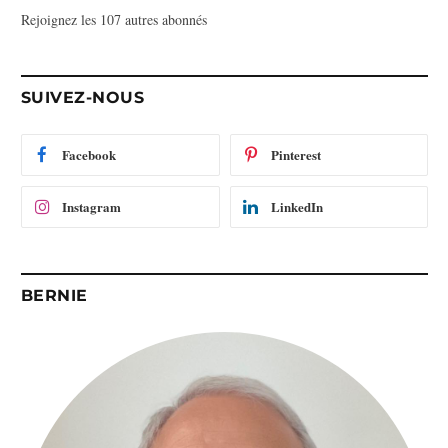
Rejoignez les 107 autres abonnés
s
e
e
-
SUIVEZ-NOUS
m
a
i
Facebook
Pinterest
l
Instagram
LinkedIn
BERNIE