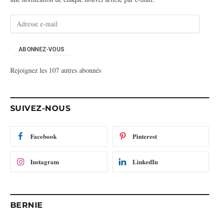
A
d
r
e
ABONNEZ-VOUS
s
Rejoignez les 107 autres abonnés
s
e
e
-
SUIVEZ-NOUS
m
a
i
Facebook
Pinterest
l
Instagram
LinkedIn
BERNIE