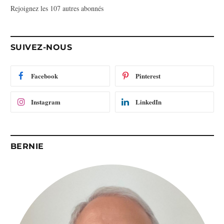
Rejoignez les 107 autres abonnés
s
e
e
-
SUIVEZ-NOUS
m
a
i
Facebook
Pinterest
l
Instagram
LinkedIn
BERNIE