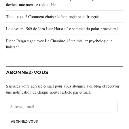
devient une menace redoutable
Tu ou vous ? Comment choisir le bon registre en français
Le dossier 1569 de Jörn Lier Horst : Le sommet du polar procédural
Elena Reign signe avec La Chambre 12 un thriller psychologique
haletant
ABONNEZ-VOUS
Saisissez votre adresse e-mail pour vous abonner à ce blog et recevoir
une notification de chaque nouvel article par e-mail.
A
d
r
e
ABONNEZ-VOUS
s