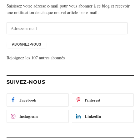
Saisissez votre adresse e-mail pour vous abonner à ce blog et recevoir
une notification de chaque nouvel article par e-mail.
A
d
r
e
ABONNEZ-VOUS
s
Rejoignez les 107 autres abonnés
s
e
e
-
SUIVEZ-NOUS
m
a
i
Facebook
Pinterest
l
Instagram
LinkedIn