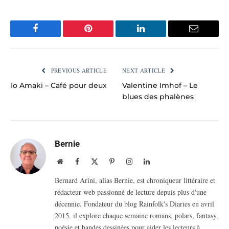
Facebook
Pinterest
LinkedIn
Email
PREVIOUS ARTICLE
NEXT ARTICLE
Io Amaki – Café pour deux
Valentine Imhof – Le
blues des phalènes
Bernie
Website
Facebook
X
Pinterest
Instagram
LinkedIn
(Twitter)
Bernard Arini, alias Bernie, est chroniqueur littéraire et
rédacteur web passionné de lecture depuis plus d'une
décennie. Fondateur du blog Rainfolk's Diaries en avril
2015, il explore chaque semaine romans, polars, fantasy,
poésie et bandes dessinées pour aider les lecteurs à