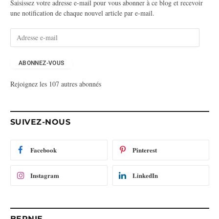
Saisissez votre adresse e-mail pour vous abonner à ce blog et recevoir
une notification de chaque nouvel article par e-mail.
A
d
r
e
ABONNEZ-VOUS
s
Rejoignez les 107 autres abonnés
s
e
e
-
SUIVEZ-NOUS
m
a
i
Facebook
Pinterest
l
Instagram
LinkedIn
BERNIE