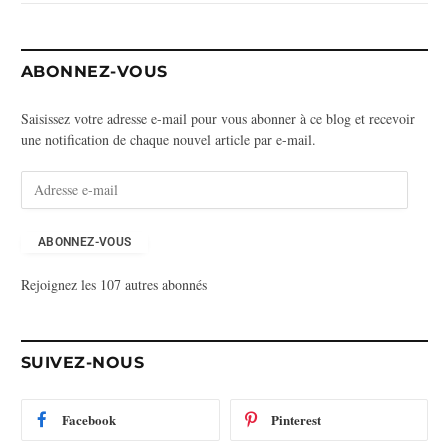
ABONNEZ-VOUS
Saisissez votre adresse e-mail pour vous abonner à ce blog et recevoir
une notification de chaque nouvel article par e-mail.
A
d
r
e
ABONNEZ-VOUS
s
Rejoignez les 107 autres abonnés
s
e
e
-
SUIVEZ-NOUS
m
a
i
Facebook
Pinterest
l