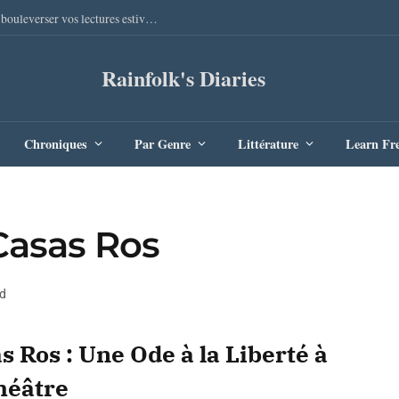
Sang Remords d’Audrey Degal : Le polar occitan qui va bouleverser vos lectures estivales
Rainfolk's Diaries
Chroniques
Par Genre
Littérature
Learn Fr
 Casas Ros
d
s Ros : Une Ode à la Liberté à
héâtre