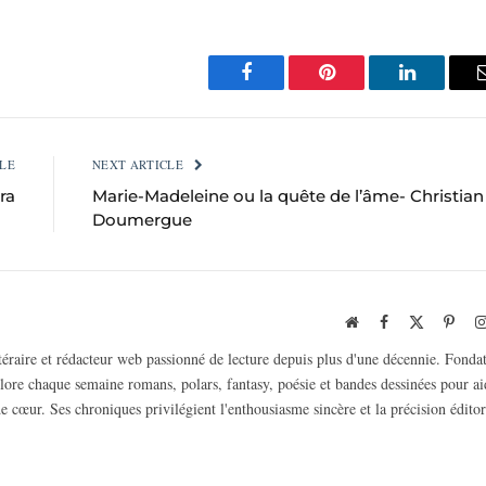
Facebook
Pinterest
LinkedIn
LE
NEXT ARTICLE
ra
Marie-Madeleine ou la quête de l’âme- Christian
Doumergue
Website
Facebook
X
Pinte
(Twitter)
ttéraire et rédacteur web passionné de lecture depuis plus d'une décennie. Fonda
plore chaque semaine romans, polars, fantasy, poésie et bandes dessinées pour ai
e cœur. Ses chroniques privilégient l'enthousiasme sincère et la précision éditor