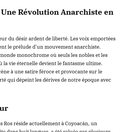
 : Une Révolution Anarchiste en
eur du désir ardent de liberté. Les voix emportées
lent le prélude d’un mouvement anarchiste.
monde monochrome où seuls les nobles et les
ù la vie éternelle devient le fantasme ultime.
cène à une satire féroce et provocante sur le
erté qui dépeint les dérives de notre époque avec
eur
s Ros réside actuellement à Coyoacán, un
te dans huit langues, a été saluée par plusieurs