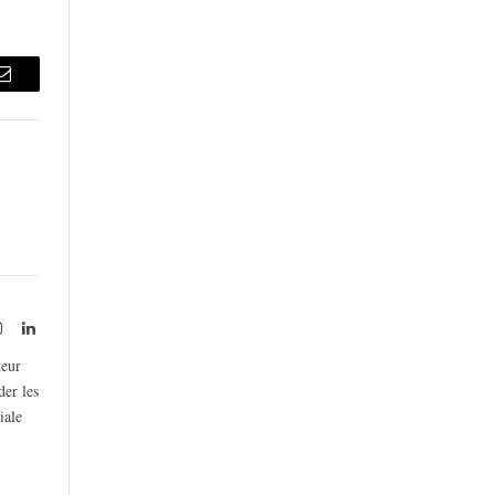
Email
rest
Instagram
LinkedIn
teur
der les
iale