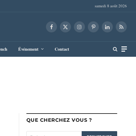
samedi 8 août 2026
Facebook
X
Instagram
Pinterest
LinkedIn
RSS
(Twitter)
ench
Événement
Contact
QUE CHERCHEZ VOUS ?