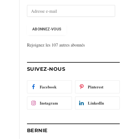
A
d
r
e
ABONNEZ-VOUS
s
s
Rejoignez les 107 autres abonnés
e
e
-
m
SUIVEZ-NOUS
a
i
l
Facebook
Pinterest
Instagram
LinkedIn
BERNIE