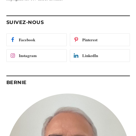
e
e
-
SUIVEZ-NOUS
m
a
i
Facebook
Pinterest
l
Instagram
LinkedIn
BERNIE