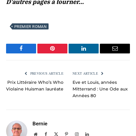
D'autres pages à tourner…
PREMIER ROMAN
Facebook
Pinterest
LinkedIn
Email
PREVIOUS ARTICLE
NEXT ARTICLE
Prix Littéraire Who’s Who
Eve et Louis, années
Violaine Huisman lauréate
Mitterrand : Une Ode aux
Années 80
Bernie
Website
Facebook
X
Pinterest
Instagram
LinkedIn