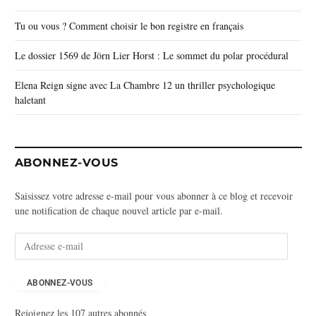
Tu ou vous ? Comment choisir le bon registre en français
Le dossier 1569 de Jörn Lier Horst : Le sommet du polar procédural
Elena Reign signe avec La Chambre 12 un thriller psychologique
haletant
ABONNEZ-VOUS
Saisissez votre adresse e-mail pour vous abonner à ce blog et recevoir
une notification de chaque nouvel article par e-mail.
A
d
r
e
ABONNEZ-VOUS
s
Rejoignez les 107 autres abonnés
s