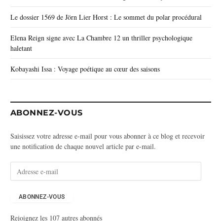
Le dossier 1569 de Jörn Lier Horst : Le sommet du polar procédural
Elena Reign signe avec La Chambre 12 un thriller psychologique
haletant
Kobayashi Issa : Voyage poétique au cœur des saisons
ABONNEZ-VOUS
Saisissez votre adresse e-mail pour vous abonner à ce blog et recevoir
une notification de chaque nouvel article par e-mail.
A
d
r
e
ABONNEZ-VOUS
s
Rejoignez les 107 autres abonnés
s