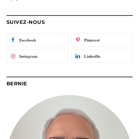
e
e
-
SUIVEZ-NOUS
m
a
i
Facebook
Pinterest
l
Instagram
LinkedIn
BERNIE