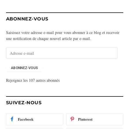
ABONNEZ-VOUS
Saisissez votre adresse e-mail pour vous abonner à ce blog et recevoir
une notification de chaque nouvel article par e-mail.
A
d
r
e
ABONNEZ-VOUS
s
Rejoignez les 107 autres abonnés
s
e
e
-
SUIVEZ-NOUS
m
a
i
Facebook
Pinterest
l