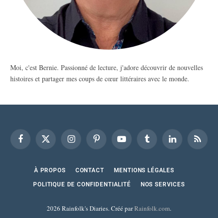
Moi, c'est Bernie. Passionné de lecture, j'adore découvrir de nouvelles
histoires et partager mes coups de cœur littéraires avec le monde.
Facebook
X
Instagram
Pinterest
YouTube
Tumblr
LinkedIn
RSS
(Twitter)
À PROPOS
CONTACT
MENTIONS LÉGALES
POLITIQUE DE CONFIDENTIALITÉ
NOS SERVICES
2026 Rainfolk's Diaries. Créé par
Rainfolk.com
.