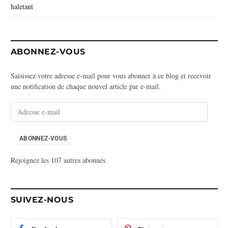
haletant
ABONNEZ-VOUS
Saisissez votre adresse e-mail pour vous abonner à ce blog et recevoir
une notification de chaque nouvel article par e-mail.
A
d
r
e
ABONNEZ-VOUS
s
Rejoignez les 107 autres abonnés
s
e
e
-
SUIVEZ-NOUS
m
a
i