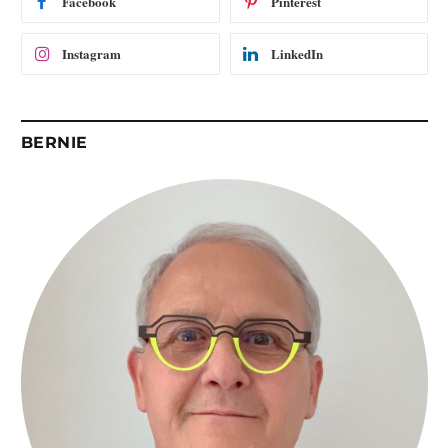
Facebook
Pinterest
l
Instagram
LinkedIn
BERNIE