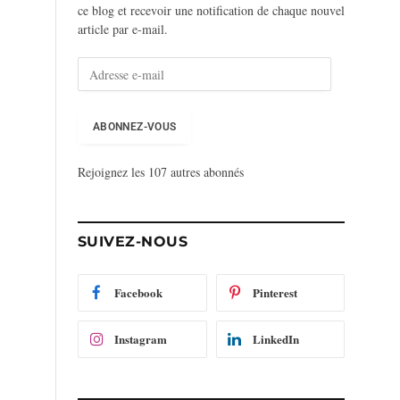
ce blog et recevoir une notification de chaque nouvel
article par e-mail.
A
d
r
e
ABONNEZ-VOUS
s
s
Rejoignez les 107 autres abonnés
e
e
-
m
SUIVEZ-NOUS
a
i
l
Facebook
Pinterest
Instagram
LinkedIn