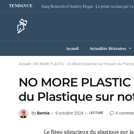
TENDANCE
Accueil
Actualités littéraires
Accueil
»
NO MORE PLASTIC : Un Réveil Essentiel sur l’Impact du Plastiq
NO MORE PLASTIC : 
du Plastique sur no
By
Bernie
9 octobre 2024
4 commen
LECTURE
Le fléau silencieux du plastique sur