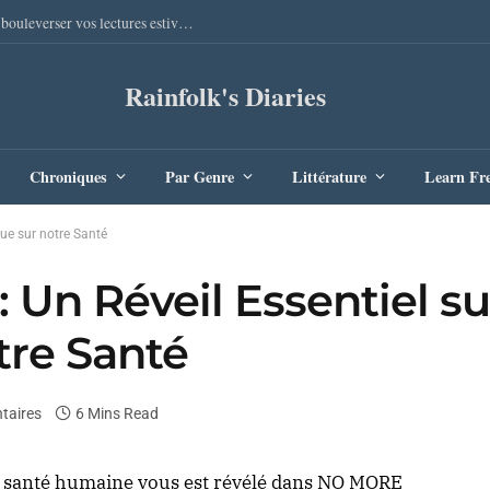
Sang Remords d’Audrey Degal : Le polar occitan qui va bouleverser vos lectures estivales
Rainfolk's Diaries
Chroniques
Par Genre
Littérature
Learn Fr
ue sur notre Santé
Un Réveil Essentiel su
tre Santé
taires
6 Mins Read
 la santé humaine vous est révélé dans NO MORE