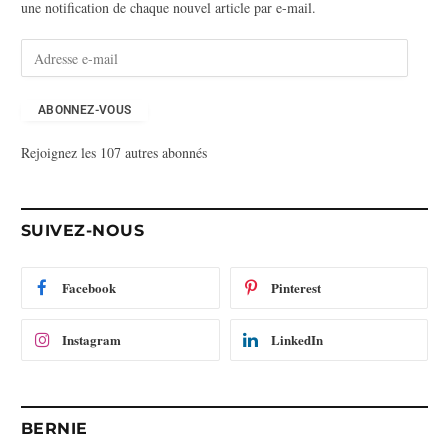
une notification de chaque nouvel article par e-mail.
A
d
r
e
ABONNEZ-VOUS
s
Rejoignez les 107 autres abonnés
s
e
e
-
SUIVEZ-NOUS
m
a
i
Facebook
Pinterest
l
Instagram
LinkedIn
BERNIE