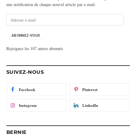
une notification de chaque nouvel article par e-mail.
A
d
r
e
ABONNEZ-VOUS
s
Rejoignez les 107 autres abonnés
s
e
e
-
SUIVEZ-NOUS
m
a
i
Facebook
Pinterest
l
Instagram
LinkedIn
BERNIE