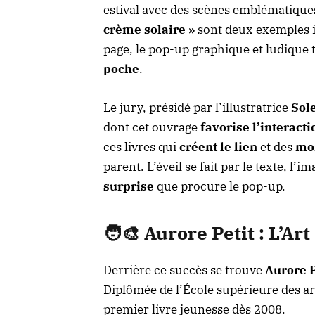
estival avec des scènes emblématique
crème solaire »
sont deux exemples i
page, le pop-up graphique et ludique 
poche
.
Le jury, présidé par l’illustratrice
Sol
dont cet ouvrage
favorise l’interacti
ces livres qui
créent le lien
et des
mo
parent. L’éveil se fait par le texte, l’i
surprise
que procure le pop-up.
🧑‍🎨 Aurore Petit : L’A
Derrière ce succès se trouve
Aurore P
Diplômée de l’École supérieure des art
premier livre jeunesse dès 2008.