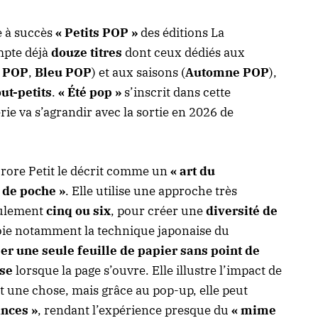
ie à succès
« Petits POP »
des éditions La
mpte déjà
douze titres
dont ceux dédiés aux
 POP
,
Bleu POP
) et aux saisons (
Automne POP
),
out-petits
.
« Été pop »
s’inscrit dans cette
érie va s’agrandir avec la sortie en 2026 de
urore Petit le décrit comme un
« art du
e de poche »
. Elle utilise une approche très
eulement
cinq ou six
, pour créer une
diversité de
loie notamment la technique japonaise du
per une seule feuille de papier sans point de
ise
lorsque la page s’ouvre. Elle illustre l’impact de
st une chose, mais grâce au pop-up, elle peut
inces »
, rendant l’expérience presque du
« mime