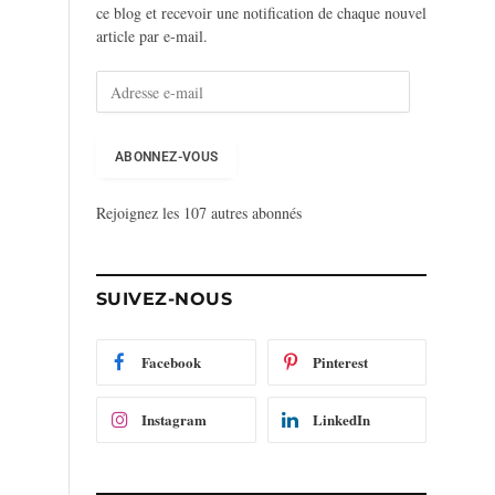
ce blog et recevoir une notification de chaque nouvel
article par e-mail.
A
d
r
e
ABONNEZ-VOUS
s
s
Rejoignez les 107 autres abonnés
e
e
-
m
SUIVEZ-NOUS
a
i
l
Facebook
Pinterest
Instagram
LinkedIn