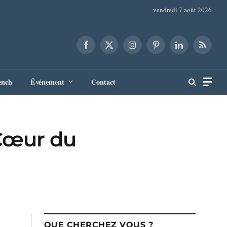
vendredi 7 août 2026
Facebook
X
Instagram
Pinterest
LinkedIn
RSS
(Twitter)
ench
Événement
Contact
 Cœur du
QUE CHERCHEZ VOUS ?