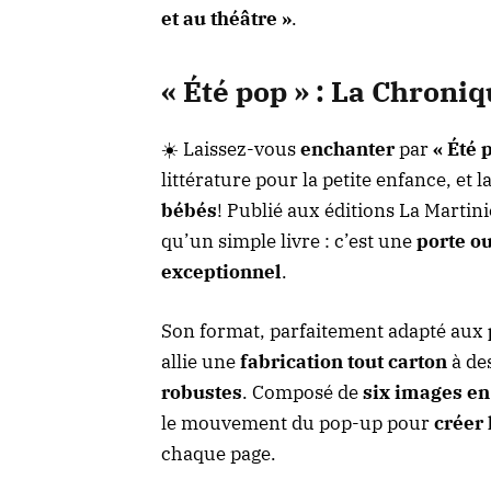
et au théâtre »
.
« Été pop » : La Chron
☀️ Laissez-vous
enchanter
par
« Été 
littérature pour la petite enfance
, et 
bébés
! Publié aux éditions La Martin
qu’un simple livre : c’est une
porte o
exceptionnel
.
Son format, parfaitement adapté aux
allie une
fabrication tout carton
à de
robustes
. Composé de
six images en 
le mouvement du pop-up pour
créer 
chaque page.