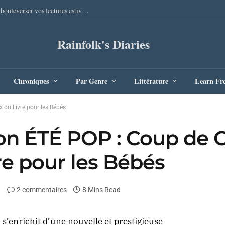
Sang Remords d’Audrey Degal : Le polar occitan qui va bouleverser vos lectures estivales
Rainfolk's Diaries
Chroniques
Par Genre
Littérature
Learn Fr
 du Livre pour les Bébés
 son ÉTÉ POP : Coup de
re pour les Bébés
2 commentaires
8 Mins Read
e
s’enrichit d’une nouvelle et prestigieuse