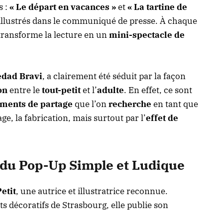
s :
« Le départ en vacances »
et
« La tartine de
llustrés dans le communiqué de presse. À chaque
transforme la lecture en un
mini-spectacle de
edad Bravi
, a clairement été séduit par la façon
on
entre le
tout-petit
et l’
adulte
. En effet, ce sont
ments de partage
que l’on
recherche
en tant que
mage, la fabrication, mais surtout par l’
effet de
rt du Pop-Up Simple et Ludique
etit
, une autrice et illustratrice reconnue.
s décoratifs de Strasbourg, elle publie son