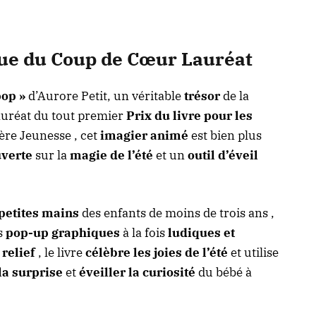
ique du Coup de Cœur Lauréat
pop »
d’Aurore Petit, un véritable
trésor
de la
lauréat du tout premier
Prix du livre pour les
ière Jeunesse , cet
imagier animé
est bien plus
uverte
sur la
magie de l’été
et un
outil d’éveil
petites mains
des enfants de moins de trois ans ,
s
pop-up graphiques
à la fois
ludiques et
relief
, le livre
célèbre les joies de l’été
et utilise
la surprise
et
éveiller la curiosité
du bébé à