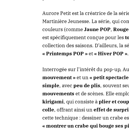
Aurore Petit est la créatrice de la sér
Martinière Jeunesse. La série, qui co
couleurs (comme
Jaune POP
,
Rouge
est spécifiquement conçue pour les
t
collection des saisons. D’ailleurs, la s
« Printemps POP »
et
« Hiver POP »
.
Interrogée sur l’intérêt du pop-up, A
mouvement »
et un
« petit spectacl
simple
, avec
peu de plis
, souvent s
mouvements
et de scènes. Elle emp
kirigami
, qui consiste à
plier et cou
colle
, offrant ainsi un
effet de surpr
cette technique : dessiner un crabe e
« montrer un crabe qui bouge ses p