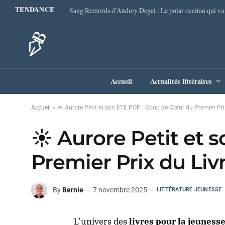
TENDANCE
Accueil
Actualités littéraires
Accueil
»
☀️ Aurore Petit et son ÉTÉ POP : Coup de Cœur du Premier Prix
☀️ Aurore Petit et
Premier Prix du Liv
By
Bernie
7 novembre 2025
LITTÉRATURE JEUNESSE
L’univers des
livres pour la jeuness