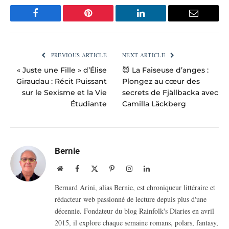
Facebook
Pinterest
LinkedIn
Email
PREVIOUS ARTICLE
NEXT ARTICLE
« Juste une Fille » d’Élise
😈 La Faiseuse d’anges :
Giraudau : Récit Puissant
Plongez au cœur des
sur le Sexisme et la Vie
secrets de Fjällbacka avec
Étudiante
Camilla Läckberg
Bernie
Website
Facebook
X
Pinterest
Instagram
LinkedIn
(Twitter)
Bernard Arini, alias Bernie, est chroniqueur littéraire et
rédacteur web passionné de lecture depuis plus d'une
décennie. Fondateur du blog Rainfolk's Diaries en avril
2015, il explore chaque semaine romans, polars, fantasy,