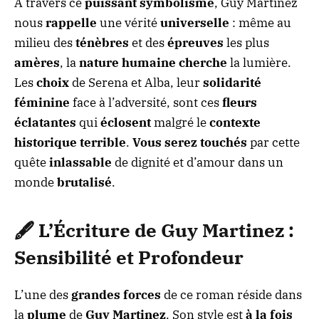
À travers ce
puissant symbolisme
, Guy Martinez
nous
rappelle
une vérité
universelle
: même au
milieu des
ténèbres
et des
épreuves
les plus
amères
, la
nature humaine
cherche
la lumière.
Les
choix
de Serena et Alba, leur
solidarité
féminine
face à l’adversité, sont ces
fleurs
éclatantes
qui
éclosent
malgré le
contexte
historique
terrible
.
Vous serez
touchés
par cette
quête
inlassable
de dignité et d’amour dans un
monde
brutalisé
.
🖋️ L’Écriture de Guy Martinez :
Sensibilité
et
Profondeur
L’une des
grandes forces
de ce roman réside dans
la
plume
de
Guy Martinez
. Son style est
à la fois