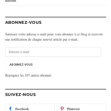
haletant
ABONNEZ-VOUS
Saisissez votre adresse e-mail pour vous abonner à ce blog et recevoir
une notification de chaque nouvel article par e-mail.
A
d
r
e
ABONNEZ-VOUS
s
Rejoignez les 107 autres abonnés
s
e
e
-
SUIVEZ-NOUS
m
a
i
Facebook
Pinterest