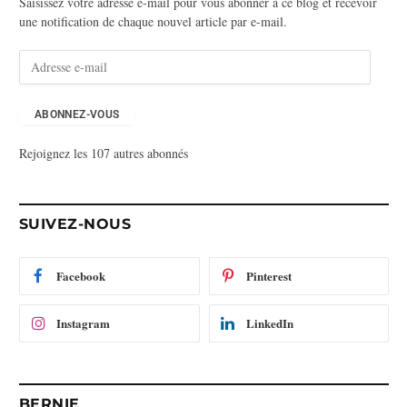
Saisissez votre adresse e-mail pour vous abonner à ce blog et recevoir
une notification de chaque nouvel article par e-mail.
A
d
r
e
ABONNEZ-VOUS
s
Rejoignez les 107 autres abonnés
s
e
e
-
SUIVEZ-NOUS
m
a
i
Facebook
Pinterest
l
Instagram
LinkedIn
BERNIE