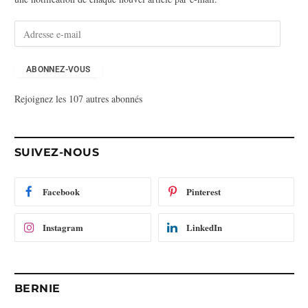
A
d
r
e
ABONNEZ-VOUS
s
Rejoignez les 107 autres abonnés
s
e
e
-
SUIVEZ-NOUS
m
a
i
Facebook
Pinterest
l
Instagram
LinkedIn
BERNIE