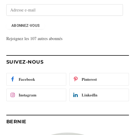
A
d
r
e
ABONNEZ-VOUS
s
Rejoignez les 107 autres abonnés
s
e
e
-
SUIVEZ-NOUS
m
a
i
Facebook
Pinterest
l
Instagram
LinkedIn
BERNIE