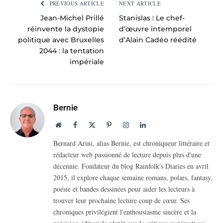
PREVIOUS ARTICLE
NEXT ARTICLE
Jean-Michel Prillé
Stanislas : Le chef-
réinvente la dystopie
d’œuvre intemporel
politique avec Bruxelles
d’Alain Cadéo réédité
2044 : la tentation
impériale
Bernie
Website
Facebook
X
Pinterest
Instagram
LinkedIn
(Twitter)
Bernard Arini, alias Bernie, est chroniqueur littéraire et
rédacteur web passionné de lecture depuis plus d'une
décennie. Fondateur du blog Rainfolk's Diaries en avril
2015, il explore chaque semaine romans, polars, fantasy,
poésie et bandes dessinées pour aider les lecteurs à
trouver leur prochaine lecture coup de cœur. Ses
chroniques privilégient l'enthousiasme sincère et la