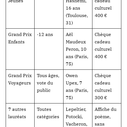
Jeunes
Hashemi,
cadeau
16 ans
culturel
(Toulouse,
400 €
31)
Grand Prix
-12 ans
Aël
Chèque
Enfants
Maudeux
cadeau
Peron, 10
culturel
ans (Paris,
400 €
75)
Grand Prix
Tous âges,
Owen
Chèque
Voyageurs
vote du
Upex, 7
cadeau
public
ans (Paris,
culturel
75)
300 €
7 autres
Toutes
Lepeltier,
Affiche du
lauréats
catégories
Potocki,
poème,
Vacheron,
sans