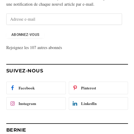
une notification de chaque nouvel article par e-mail.
A
d
r
e
ABONNEZ-VOUS
s
Rejoignez les 107 autres abonnés
s
e
e
-
SUIVEZ-NOUS
m
a
i
Facebook
Pinterest
l
Instagram
LinkedIn
BERNIE