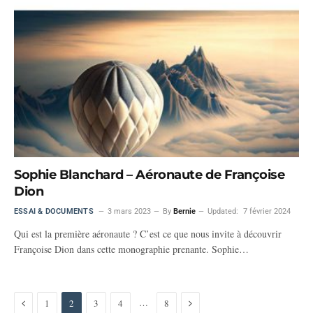
Sophie Blanchard – Aéronaute de Françoise
Dion
ESSAI & DOCUMENTS
3 mars 2023
By
Bernie
Updated:
7 février 2024
Qui est la première aéronaute ? C’est ce que nous invite à découvrir
Françoise Dion dans cette monographie prenante. Sophie…
Previous
Next
…
1
2
3
4
8