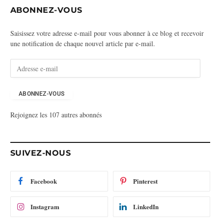
ABONNEZ-VOUS
Saisissez votre adresse e-mail pour vous abonner à ce blog et recevoir
une notification de chaque nouvel article par e-mail.
A
d
r
e
ABONNEZ-VOUS
s
Rejoignez les 107 autres abonnés
s
e
e
-
SUIVEZ-NOUS
m
a
i
Facebook
Pinterest
l
Instagram
LinkedIn