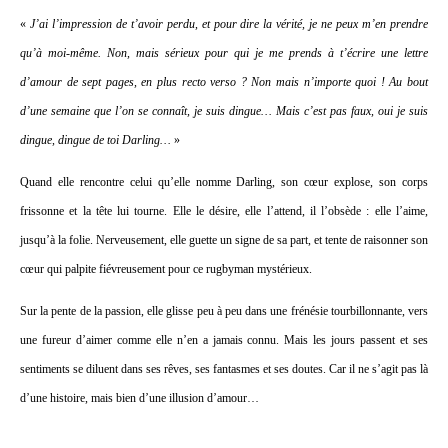
«
J’ai l’impression de t’avoir perdu, et pour dire la vérité, je ne peux m’en prendre
qu’à moi-même. Non, mais sérieux pour qui je me prends à t’écrire une lettre
d’amour de sept pages, en plus recto verso ? Non mais n’importe quoi ! Au bout
d’une semaine que l’on se connaît, je suis dingue… Mais c’est pas faux, oui je suis
dingue, dingue de toi Darling…
»
Quand elle rencontre celui qu’elle nomme Darling, son cœur explose, son corps
frissonne et la tête lui tourne. Elle le désire, elle l’attend, il l’obsède : elle l’aime,
jusqu’à la folie. Nerveusement, elle guette un signe de sa part, et tente de raisonner son
cœur qui palpite fiévreusement pour ce rugbyman mystérieux.
Sur la pente de la passion, elle glisse peu à peu dans une frénésie tourbillonnante, vers
une fureur d’aimer comme elle n’en a jamais connu. Mais les jours passent et ses
sentiments se diluent dans ses rêves, ses fantasmes et ses doutes. Car il ne s’agit pas là
d’une histoire, mais bien d’une illusion d’amour…