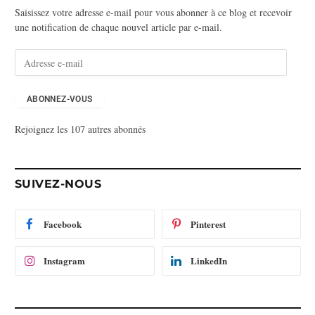
Saisissez votre adresse e-mail pour vous abonner à ce blog et recevoir
une notification de chaque nouvel article par e-mail.
A
d
r
e
ABONNEZ-VOUS
s
Rejoignez les 107 autres abonnés
s
e
e
-
SUIVEZ-NOUS
m
a
i
Facebook
Pinterest
l
Instagram
LinkedIn