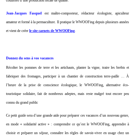
coulisses d’une production locale de qualité.
Jean-Jacques Fasquel
est maître-composteur, rédacteur écologiste, apiculteur
amateur et formé à la permaculture. Il pratique le WWOOFing depuis plusieurs années
et vient de créer
le site carnets de WWOOFing
.
Donnez du sens à vos vacances
Récolter les pommes de terre et les artichauts, planter la vigne, traire les brebis et
fabriquer des fromages, participer à un chantier de construction terre-paille … À
l’heure de la prise de conscience écologique, le WWOOFing, alternative éco-
touristique solidaire, fait de nombreux adeptes, mais reste malgré tout encore peu
connu du grand public
Ce petit guide sera d’une grande aide pour préparer ces vacances d’un nouveau genre,
en mode « solidarité active » : comprendre ce qu’est le WWOOFing, apprendre à
choisir et préparer un séjour, connaître les règles de savoir-vivre en usage chez un