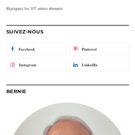
s
Rejoignez les 107 autres abonnés
s
e
e
-
SUIVEZ-NOUS
m
a
i
Facebook
Pinterest
l
Instagram
LinkedIn
BERNIE