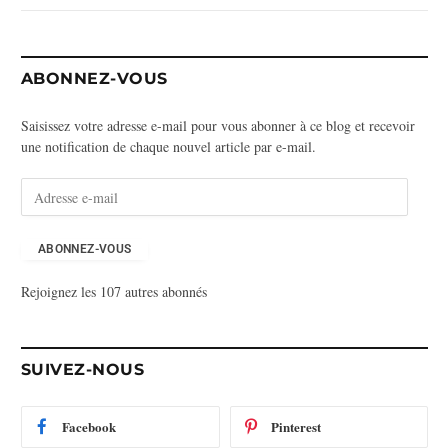
ABONNEZ-VOUS
Saisissez votre adresse e-mail pour vous abonner à ce blog et recevoir
une notification de chaque nouvel article par e-mail.
A
d
r
e
ABONNEZ-VOUS
s
Rejoignez les 107 autres abonnés
s
e
e
-
SUIVEZ-NOUS
m
a
i
Facebook
Pinterest
l