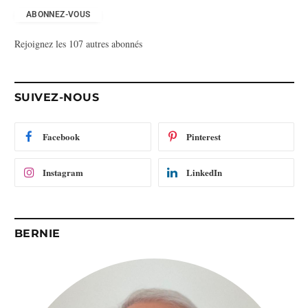
r
e
ABONNEZ-VOUS
s
Rejoignez les 107 autres abonnés
s
e
e
-
SUIVEZ-NOUS
m
a
i
Facebook
Pinterest
l
Instagram
LinkedIn
BERNIE