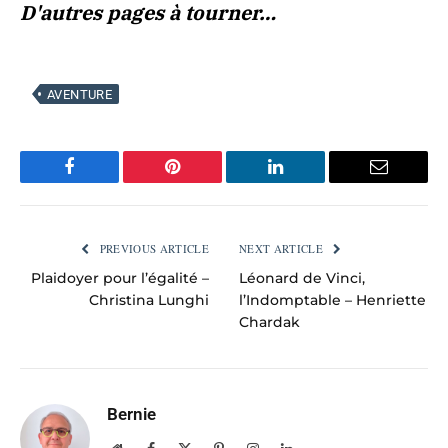
D'autres pages à tourner…
AVENTURE
Facebook
Pinterest
LinkedIn
Email
PREVIOUS ARTICLE
NEXT ARTICLE
Plaidoyer pour l’égalité –
Léonard de Vinci,
Christina Lunghi
l’Indomptable – Henriette
Chardak
Bernie
Website
Facebook
X
Pinterest
Instagram
LinkedIn