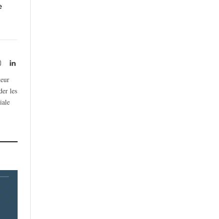
e
rest
Instagram
LinkedIn
teur
der les
iale