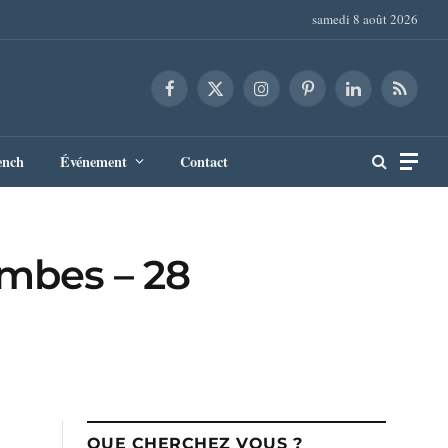
samedi 8 août 2026
Facebook
X
Instagram
Pinterest
LinkedIn
RSS
(Twitter)
ench
Événement
Contact
ombes – 28
QUE CHERCHEZ VOUS ?