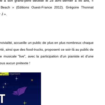
dié à son grand-père décédé le 28 avril dernier à 98 ans, «
Beach » (Editions Ouest-France 2012). Grégoire Thonnat
 J ».
nvivialité, accueille un public de plus en plus nombreux chaque
té, ainsi que des food-trucks, proposent ce soir-là au public de
musicale "live", avec la participation d'un pianiste et d'une
ous aucun prétexte !