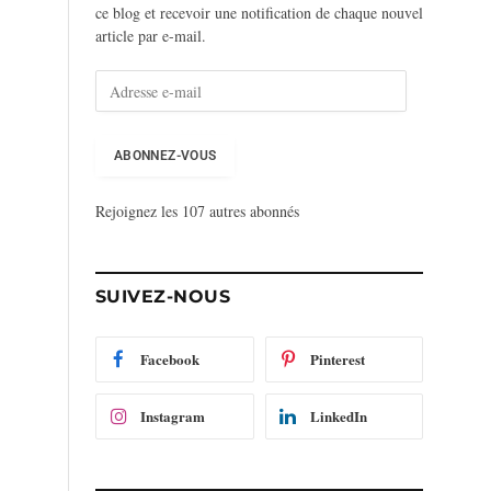
ce blog et recevoir une notification de chaque nouvel
article par e-mail.
A
d
r
e
ABONNEZ-VOUS
s
s
Rejoignez les 107 autres abonnés
e
e
-
m
SUIVEZ-NOUS
a
i
l
Facebook
Pinterest
Instagram
LinkedIn