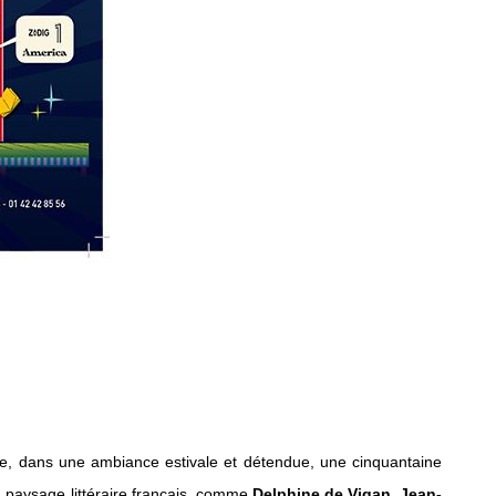
ble, dans une ambiance estivale et détendue, une cinquantaine
 paysage littéraire français, comme
Delphine de Vigan, Jean-