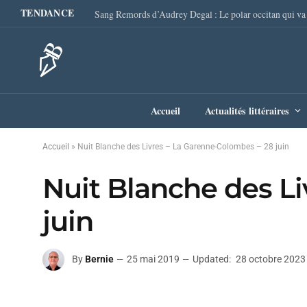
TENDANCE
Accueil
Actualités littéraires
Accueil
»
Nuit Blanche des Livres – La Garenne-Colombes – 28 juin
Nuit Blanche des L
juin
By
Bernie
25 mai 2019
Updated:
28 octobre 2023