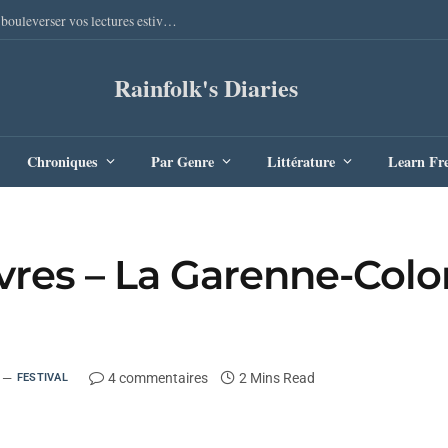
Sang Remords d’Audrey Degal : Le polar occitan qui va bouleverser vos lectures estivales
Rainfolk's Diaries
Chroniques
Par Genre
Littérature
Learn Fr
ivres – La Garenne-Col
4 commentaires
2 Mins Read
FESTIVAL