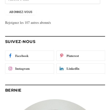
d
r
e
ABONNEZ-VOUS
s
Rejoignez les 107 autres abonnés
s
e
e
-
SUIVEZ-NOUS
m
a
i
Facebook
Pinterest
l
Instagram
LinkedIn
BERNIE