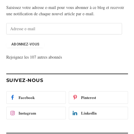
Saisissez votre adresse e-mail pour vous abonner à ce blog et recevoir
une notification de chaque nouvel article par e-mail.
A
d
r
e
ABONNEZ-VOUS
s
Rejoignez les 107 autres abonnés
s
e
e
-
SUIVEZ-NOUS
m
a
i
Facebook
Pinterest
l
Instagram
LinkedIn