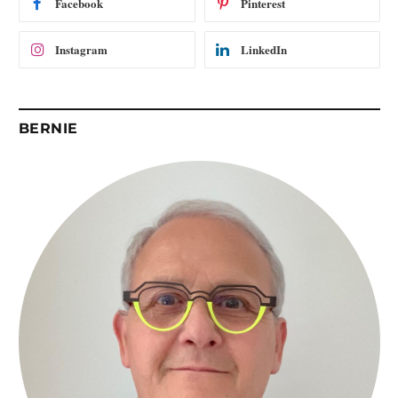
Facebook
Pinterest
l
Instagram
LinkedIn
BERNIE