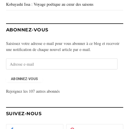
Kobayashi Issa : Voyage poétique au cœur des saisons
ABONNEZ-VOUS
Saisissez votre adresse e-mail pour vous abonner à ce blog et recevoir
une notification de chaque nouvel article par e-mail.
A
d
r
e
ABONNEZ-VOUS
s
Rejoignez les 107 autres abonnés
s
e
e
-
SUIVEZ-NOUS
m
a
i