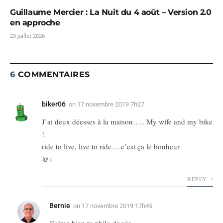
Guillaume Mercier : La Nuit du 4 août – Version 2.0
en approche
23 juillet 2026
6
COMMENTAIRES
biker06
on
17 novembre 2019 7h27
J’ai deux déesses à la maison….. My wife and my bike
!
ride to live, live to ride….c’est ça le bonheur
@+
REPLY
Bernie
on
17 novembre 2019 17h45