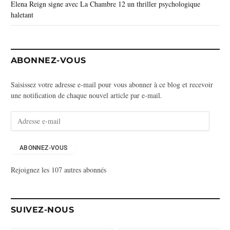
Elena Reign signe avec La Chambre 12 un thriller psychologique
haletant
ABONNEZ-VOUS
Saisissez votre adresse e-mail pour vous abonner à ce blog et recevoir
une notification de chaque nouvel article par e-mail.
A
d
r
e
ABONNEZ-VOUS
s
Rejoignez les 107 autres abonnés
s
e
e
-
SUIVEZ-NOUS
m
a