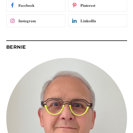
i
Facebook
Pinterest
l
Instagram
LinkedIn
BERNIE