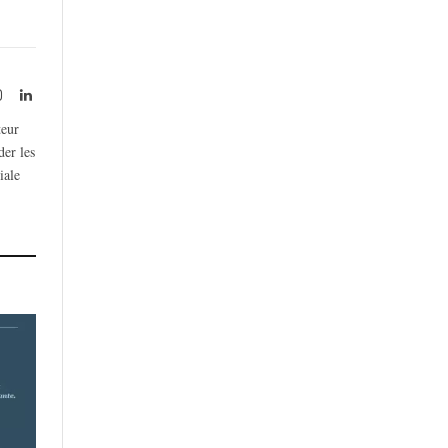
rest
Instagram
LinkedIn
teur
der les
iale