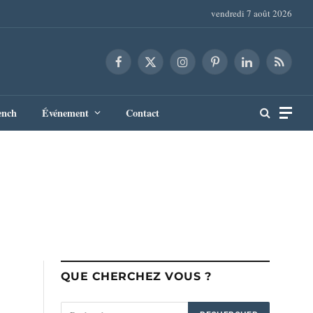
vendredi 7 août 2026
Facebook
X
Instagram
Pinterest
LinkedIn
RSS
(Twitter)
ench
Événement
Contact
QUE CHERCHEZ VOUS ?