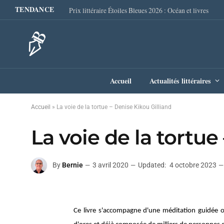
TENDANCE
Prix littéraire Étoiles Bleues 2026 : Océan et livres
Accueil
Actualités littéraires
Accueil
»
La voie de la tortue – Denise Kikou Gilliand
La voie de la tortue
By
Bernie
3 avril 2020
Updated:
4 octobre 2023
Ce livre s'accompagne d'une méditation guidée o