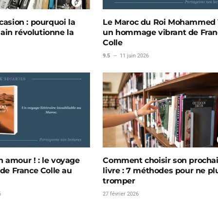
casion : pourquoi la
Le Maroc du Roi Mohammed V
in révolutionne la
un hommage vibrant de Fran
Colle
9.5
11 juin 2026
 amour ! : le voyage
Comment choisir son procha
 de France Colle au
livre : 7 méthodes pour ne pl
tromper
6
27 février 2026