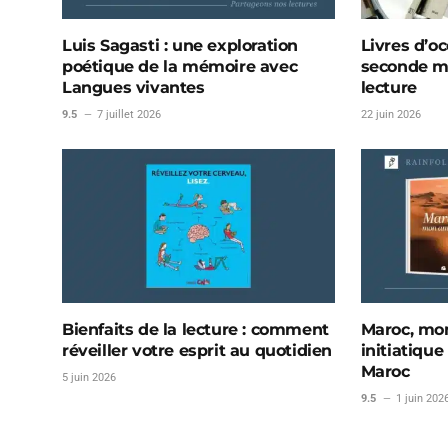
Luis Sagasti : une exploration
Livres d’oc
poétique de la mémoire avec
seconde ma
Langues vivantes
lecture
9.5
7 juillet 2026
22 juin 2026
Bienfaits de la lecture : comment
Maroc, mon
réveiller votre esprit au quotidien
initiatique
Maroc
5 juin 2026
9.5
1 juin 202