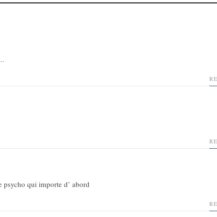
….
R
R
le psycho qui importe d’ abord
R