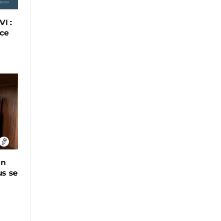
I :
ce
in
us se