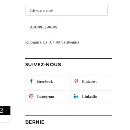
A
d
r
e
ABONNEZ-VOUS
s
s
Rejoignez les 107 autres abonnés
e
e
-
m
SUIVEZ-NOUS
a
i
l
Facebook
Pinterest
Instagram
LinkedIn
Email
BERNIE