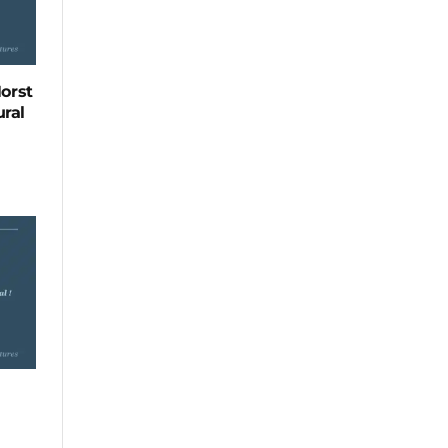
Horst
ral