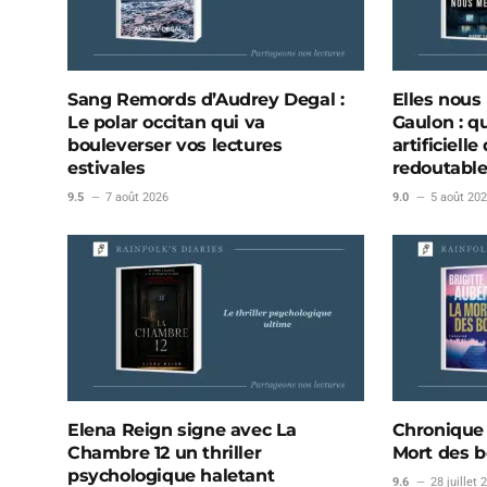
Sang Remords d’Audrey Degal :
Elles nous
Le polar occitan qui va
Gaulon : qu
bouleverser vos lectures
artificiel
estivales
redoutabl
9.5
7 août 2026
9.0
5 août 20
Elena Reign signe avec La
Chronique L
Chambre 12 un thriller
Mort des b
psychologique haletant
9.6
28 juillet 