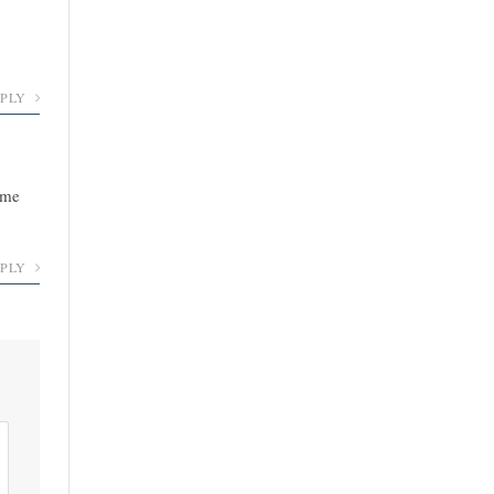
EPLY
i me
EPLY