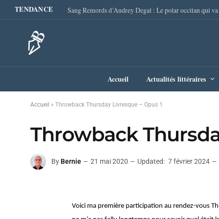
TENDANCE
Accueil
Actualités littéraires
Accueil
»
Throwback Thursday Livresque – Opus 1
Throwback Thursday
By
Bernie
21 mai 2020
Updated:
7 février 2024
Voici ma première participation au rendez-vous Th