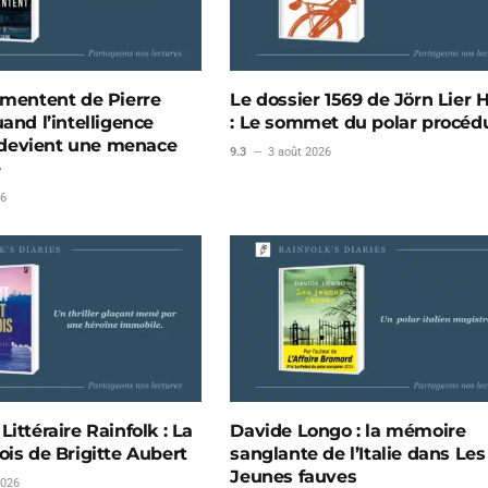
 mentent de Pierre
Le dossier 1569 de Jörn Lier 
and l’intelligence
: Le sommet du polar procédu
le devient une menace
9.3
3 août 2026
e
26
ittéraire Rainfolk : La
Davide Longo : la mémoire
ois de Brigitte Aubert
sanglante de l’Italie dans Les
Jeunes fauves
2026