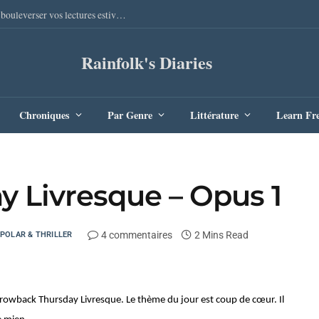
Sang Remords d’Audrey Degal : Le polar occitan qui va bouleverser vos lectures estivales
Rainfolk's Diaries
Chroniques
Par Genre
Littérature
Learn Fr
 Livresque – Opus 1
4 commentaires
2 Mins Read
POLAR & THRILLER
rowback Thursday Livresque. Le thème du jour est coup de cœur. Il