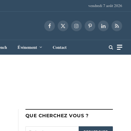
vendredi 7 août 2026
Facebook
X
Instagram
Pinterest
LinkedIn
RSS
(Twitter)
ench
Événement
Contact
QUE CHERCHEZ VOUS ?