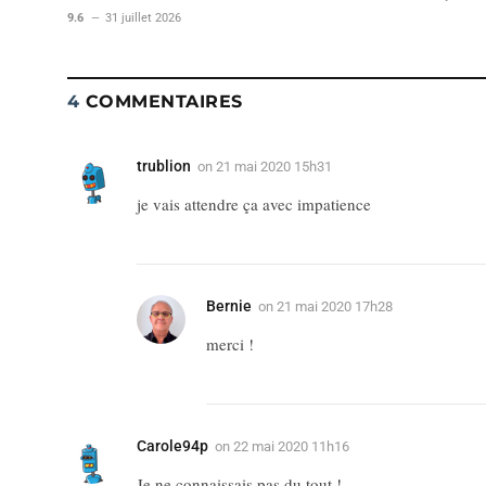
9.6
31 juillet 2026
4
COMMENTAIRES
trublion
on
21 mai 2020 15h31
je vais attendre ça avec impatience
Bernie
on
21 mai 2020 17h28
merci !
Carole94p
on
22 mai 2020 11h16
Je ne connaissais pas du tout !